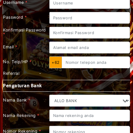
Username
*
Password
*
Konfirmasi Password
*
Email
*
No. Telp/HP
*
+62
Referral
-
Pengaturan Bank
Nama Bank
*
Nama Rekening
*
Nomor Rekening
*